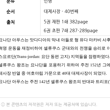
인명
분류
대제사장 - 40번째
순서
5권 재판 1쇄 382page
출처
6권 초판 7쇄 287-289page
요나단 아푸스는 맛다디아의 막내 아들로 형 유다 마카비 사후
혁명 운동을 재정비하여 셀류쿠스 군대와의 전쟁을 승리로 
스요르단(Trans-jordan: 요단 동편 고지) 지역들을 점령하였다
셀류쿠스 왕조는 요나단을 포용하기 위하여 주전 152년 그
제사장 반열 중 여호야립 가문으로 40대 대제사장이 되었다.
요나단 아푸스는 주전 142년 셀류쿠스 왕조의 반대파 트리포(T
ⓘ 본 콘텐츠의 저작권은 저자 또는 제공처에 있습니다.