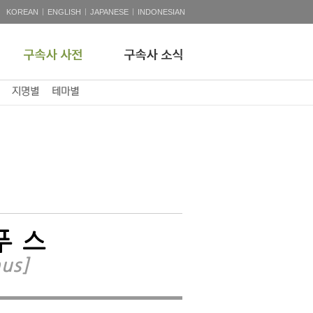
|
|
|
KOREAN
ENGLISH
JAPANESE
INDONESIAN
푸스
us]