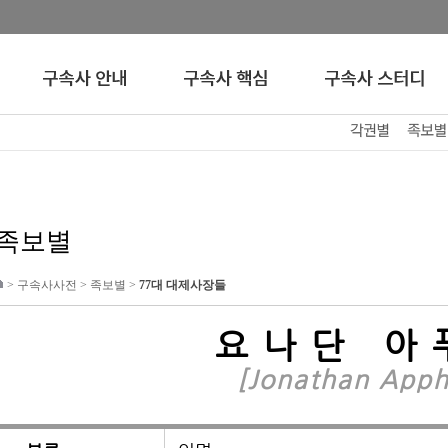
족보별
>
구속사사전
>
족보별
>
77대 대제사장들
요나단 아
[Jonathan Apph