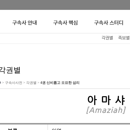
각권별
>
구속사사전
>
각권별
>
4권 신비롭고 오묘한 섭리
아마샤
[Amaziah]