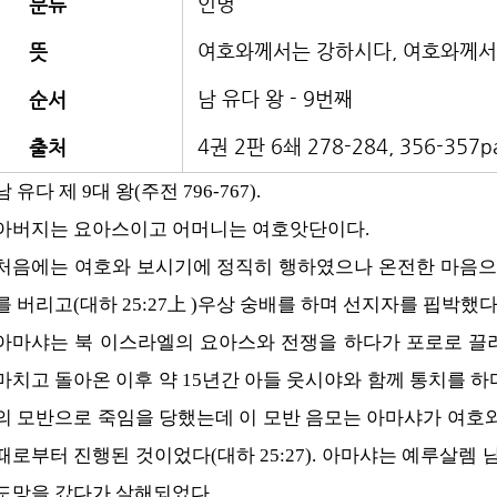
인명
분류
여호와께서는 강하시다, 여호와께서
뜻
남 유다 왕 - 9번째
순서
4권 2판 6쇄 278-284, 356-357p
출처
남 유다 제 9대 왕(주전 796-767).
아버지는 요아스이고 어머니는 여호앗단이다.
처음에는 여호와 보시기에 정직히 행하였으나 온전한 마음으
를 버리고(대하 25:27上 )우상 숭배를 하며 선지자를 핍박했다
아마샤는 북 이스라엘의 요아스와 전쟁을 하다가 포로로 끌려갔
마치고 돌아온 이후 약 15년간 아들 웃시야와 함께 통치를 하다가(왕
의 모반으로 죽임을 당했는데 이 모반 음모는 아마샤가 여호
때로부터 진행된 것이었다(대하 25:27). 아마샤는 예루살렘
도망을 갔다가 살해되었다.