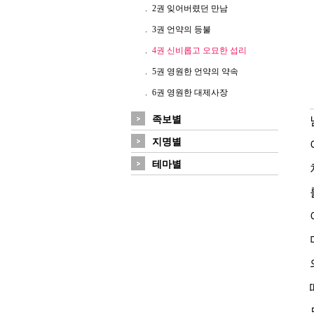
2권 잊어버렸던 만남
3권 언약의 등불
4권 신비롭고 오묘한 섭리
5권 영원한 언약의 약속
6권 영원한 대제사장
족보별
지명별
테마별