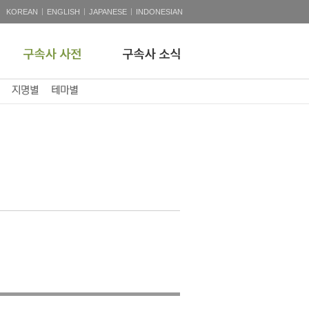
|
|
|
KOREAN
ENGLISH
JAPANESE
INDONESIAN