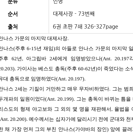
인명
분류
대제사장 - 73번째
순서
6권 초판 7쇄 326-327page
출처
안나스 가문의 마지막 대제사장.
안나스(주후 6-15년 재임)의 아들로 안나스 가문의 마지막 일곱번
주후 62년, 아그립바 2세에게 임명받았으나(Ant. 20.197
20.203). 가이사는 베스도 총독(주후 60-62년)이 죽었다는 
유대 총독으로 임명하였다(Ant. 20.197).
안나스 2세는 기질이 거만하고 매우 무자비하였다. 그는 범
두개파의 일원이었다(Ant. 20.199). 그는 총독이 바뀌는 
리스도의 형제 야고보와 그 외의 몇 명을 재판해서, 율법을 
(Ant. 20.200). 예수께서는 십자가에 달리시기 전에 군대
한 채 가장 먼저 그의 부친 안나스(가야바의 장인) 앞에 끌