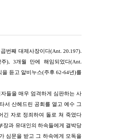
째 대제사장이다(Ant. 20.197).
각주), 3개월 만에 해임되었다(Ant.
소식을 듣고 알비누스(주후 62-64년)를
죄자들을 매우 엄격하게 심판하는 사
틈을 타서 산헤드린 공회를 열고 예수 그
어긴 자로 정죄하여 돌로 쳐 죽였다
와 천부장과 유대인의 하속들에게 결박당
려가 심문을 받고 그 하속에게 모독을