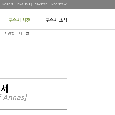
|
|
|
KOREAN
ENGLISH
JAPANESE
INDONESIAN
2세
f Annas]