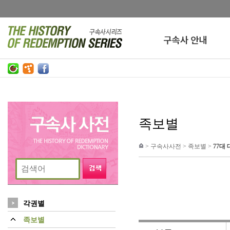
족보별
>
구속사사전
>
족보별
>
77대
각권별
족보별