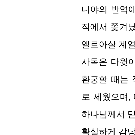
니야의 반역에
직에서 쫓겨났다(
엘르아살 계열
사독은 다윗이
환궁할 때는 
로 세웠으며,
하나님께서 믿
확실하게 감당