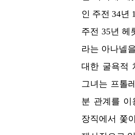
인 주전 34년 18
주전 35년 
라는 아나넬을
대한 굴욕적 
그녀는 프톨레
분 관계를 이
장직에서 쫓아