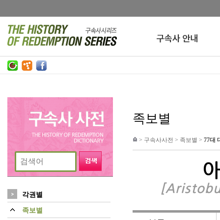
족보별
>
구속사사전
>
족보별
>
77대
[Aristobu
각권별
족보별