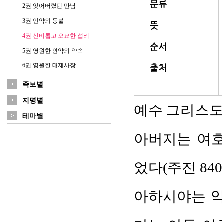
분류
2권 잊어버렸던 만남
3권 언약의 등불
뜻
4권 신비롭고 오묘한 섭리
순서
5권 영원한 언약의 약속
6권 영원한 대제사장
출처
족보별
지명별
예수 그리스도의
테마별
아버지는 여호
었다(주전 840
아하시야는 악