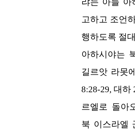
랴는 아들 아
고하고 조언하
행하도록 절대
아하시야는 
길르앗 라못에
8:28-29, 
르엘로 돌아
북 이스라엘 