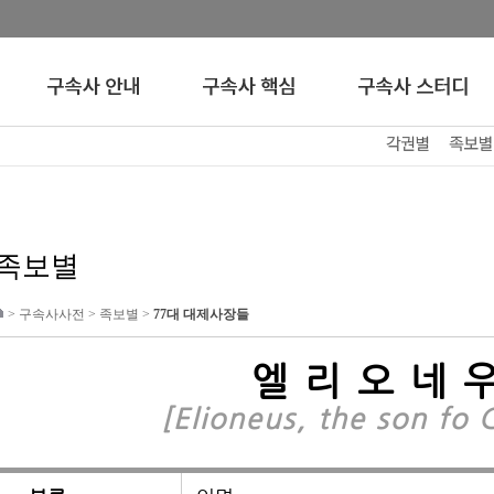
족보별
>
구속사사전
>
족보별
>
77대 대제사장들
엘리오네
[Elioneus, the son fo 