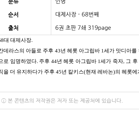
인명
분류
대제사장 - 68번째
순서
6권 초판 7쇄 319page
출처
68대 대제사장.
칸데라스의 아들로 주후 43년 헤롯 아그립바 1세가 맛디아
으로 임명하였다. 주후 44년 헤롯 아그립바 1세가 죽자, 그
직을 더 유지하다가 주후 45년 칼키스(현재 레바논)의 헤롯
ⓘ 본 콘텐츠의 저작권은 저자 또는 제공처에 있습니다.