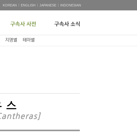
|
|
|
KOREAN
ENGLISH
JAPANESE
INDONESIAN
우스
Cantheras]