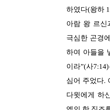
하였다(왕하 16:1
아람 왕 르신
극심한 곤경에
하여 아들을 
이라”(사7:1
심어 주었다.
다윗에게 하신
엘의 한 징조