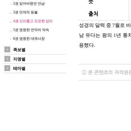
뜻
2권 잊어버렸던 만남
3권 언약의 등불
출처
4권 신비롭고 오묘한 섭리
성경의 달력 중 7월로 
5권 영원한 언약의 약속
남 유다는 왕의 1년 
6권 영원한 대제사장
용했다.
족보별
지명별
테마별
ⓘ 본 콘텐츠의 저작권