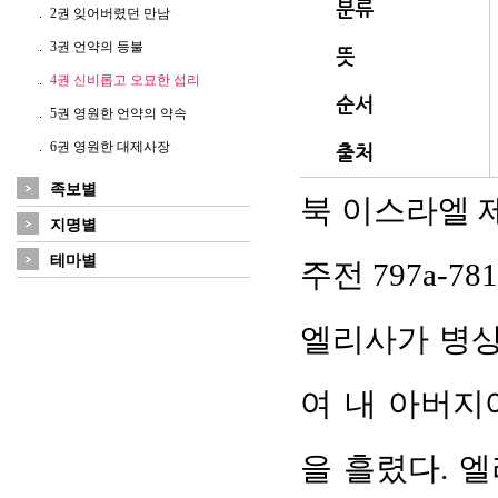
분류
2권 잊어버렸던 만남
3권 언약의 등불
뜻
4권 신비롭고 오묘한 섭리
순서
5권 영원한 언약의 약속
6권 영원한 대제사장
출처
족보별
북 이스라엘 제
지명별
테마별
주전 797a-
엘리사가 병상
여 내 아버지
을 흘렸다. 