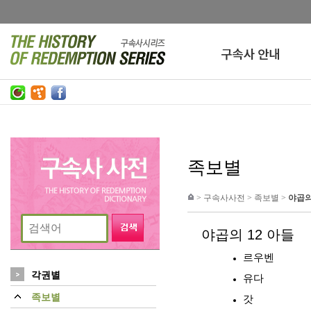
족보별
>
구속사사전
>
족보별
>
야곱의
야곱의 12 아들
르우벤
각권별
유다
족보별
갓