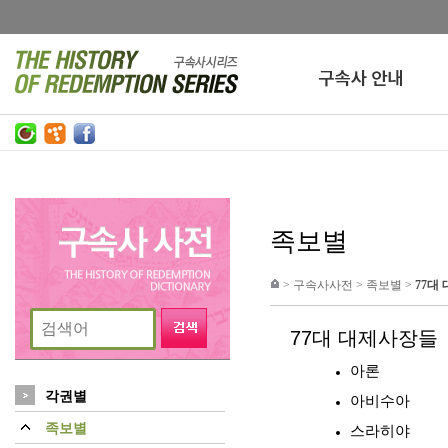
족보별
>
구속사사전
>
족보별
>
77대
77대 대제사장들
아론
각권별
아비수아
족보별
스라히야