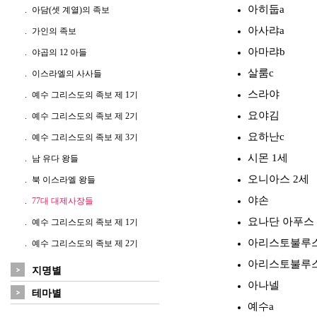
아히둡a
아담(셋 계열)의 족보
아사랴a
가인의 족보
아마랴b
야곱의 12 아들
살룸c
이스라엘의 사사들
스라야
예수 그리스도의 족보 제 1기
요야김
예수 그리스도의 족보 제 2기
요하난c
예수 그리스도의 족보 제 3기
시몬 1세
남 유다 왕들
오니아스 2세
북 이스라엘 왕들
야손
77대 대제사장들
요나단 아푸스
예수 그리스도의 족보 제 1기
아리스토불루스
예수 그리스도의 족보 제 2기
아리스토불루스
지명별
아나넬
테마별
예수a