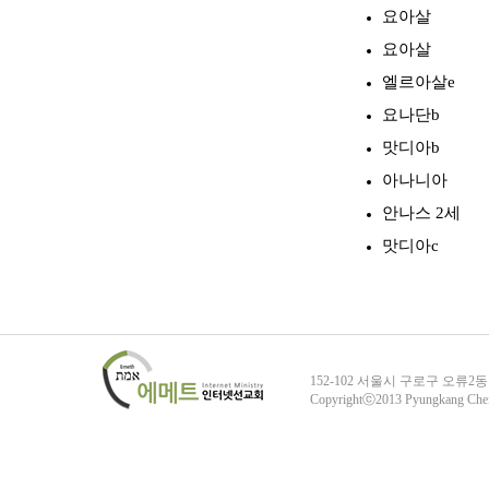
요아살
요아살
엘르아살e
요나단b
맛디아b
아나니아
안나스 2세
맛디아c
152-102 서울시 구로구 오류2동
Copyrightⓒ2013 Pyungkang Che